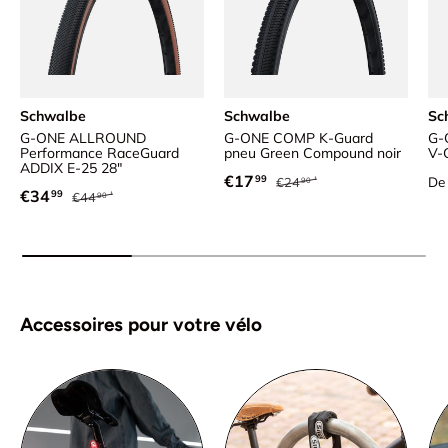
Schwalbe
Schwalbe
Sc
G-ONE ALLROUND
G-ONE COMP K-Guard
G-
Performance RaceGuard
pneu Green Compound noir
V-
ADDIX E-25 28"
Prix habituel
Prix soldé
Pr
€17
99
De
€24
90
Prix habituel
Prix soldé
€34
99
€44
90
Accessoires pour votre vélo