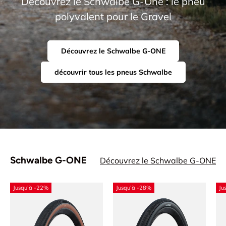
Découvrez le Schwalbe G-One : le pneu
polyvalent pour le Gravel
Découvrez le Schwalbe G-ONE
découvrir tous les pneus Schwalbe
Schwalbe G-ONE
Découvrez le Schwalbe G-ONE
Jusqu’à -22%
Jusqu’à -28%
Ju