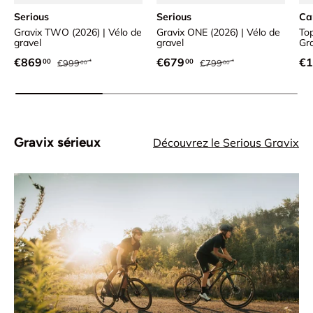
Serious
Serious
Ca
Gravix TWO (2026) | Vélo de
Gravix ONE (2026) | Vélo de
Top
gravel
gravel
Gr
Prix habituel
Prix habituel
Prix soldé
Prix soldé
Pr
€869
€679
€1
00
00
€999
€799
00
00
Gravix sérieux
Découvrez le Serious Gravix