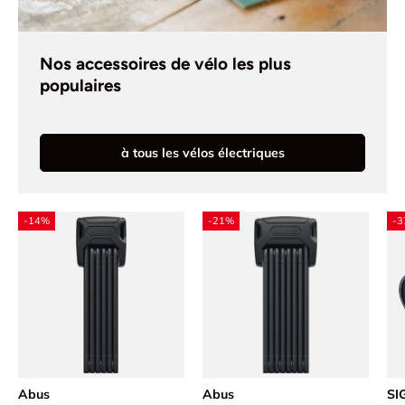
Nos accessoires de vélo les plus
populaires
à tous les vélos électriques
-14%
-21%
-
Abus
Abus
SI