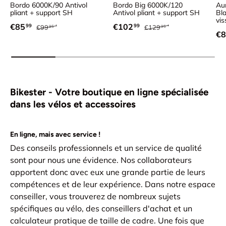
Bordo 6000K/90 Antivol
Bordo Big 6000K/120
Aur
pliant + support SH
Antivol pliant + support SH
Bla
vis
Prix habituel
Prix habituel
Prix soldé
Prix soldé
€85
€102
99
99
€99
€129
95
95
Pr
€8
Bikester - Votre boutique en ligne spécialisée
dans les vélos et accessoires
En ligne, mais avec service !
Des conseils professionnels et un service de qualité
sont pour nous une évidence. Nos collaborateurs
apportent donc avec eux une grande partie de leurs
compétences et de leur expérience. Dans notre espace
conseiller, vous trouverez de nombreux sujets
spécifiques au vélo, des conseillers d'achat et un
calculateur pratique de taille de cadre. Une fois que