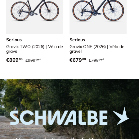
Serious
Serious
Gravix TWO (2026) | Vélo de
Gravix ONE (2026) | Vélo de
gravel
gravel
Prix habituel
Prix habituel
Prix soldé
Prix soldé
€869
€679
00
00
€999
€799
00
00