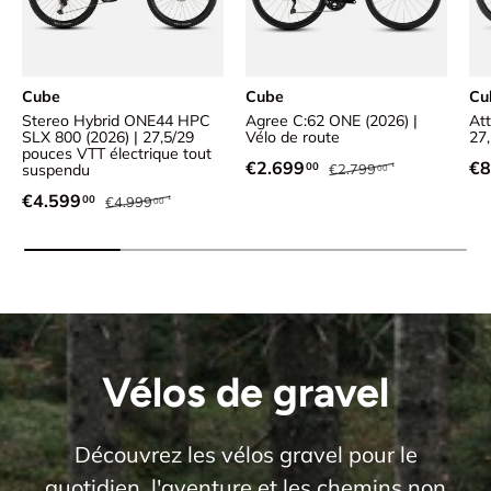
Cube
Cube
Cu
Stereo Hybrid ONE44 HPC
Agree C:62 ONE (2026) |
Att
SLX 800 (2026) | 27,5/29
Vélo de route
27
pouces VTT électrique tout
Prix habituel
Prix soldé
Pr
€2.699
€8
00
suspendu
€2.799
00
Prix habituel
Prix soldé
€4.599
00
€4.999
00
Vélos de gravel
Découvrez les vélos gravel pour le
quotidien, l'aventure et les chemins non